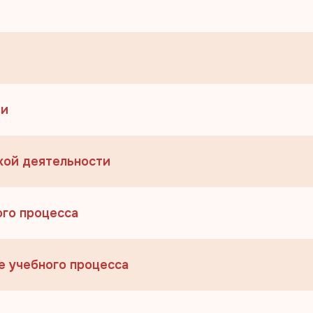
ии
кой деятельности
ого процесса
е учебного процесса