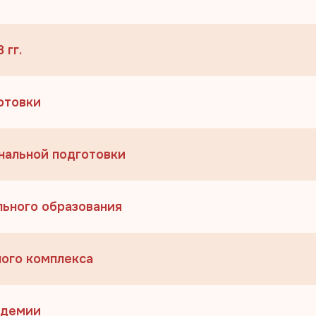
 гг.
отовки
нальной подготовки
льного образования
ного комплекса
адемии