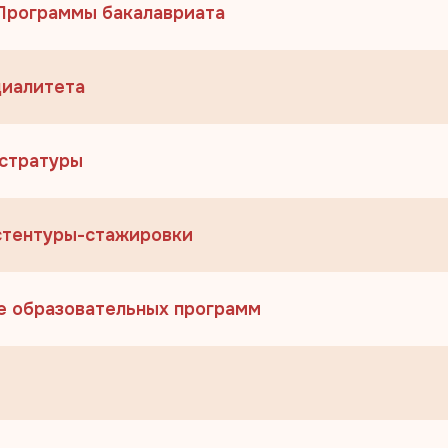
 Программы бакалавриата
циалитета
истратуры
истентуры-стажировки
зе образовательных программ