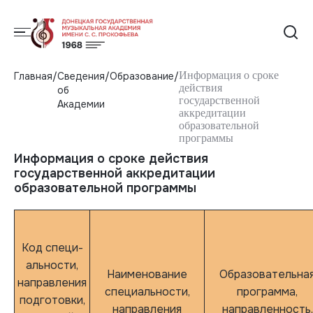
Информация о сроке
Главная
Сведения
Образование
действия
об
государственной
Академии
аккредитации
образовательной
программы
Информация о сроке действия
государственной аккредитации
образовательной программы
Код специ-
альности,
Наименование
Образовательна
направления
специальности,
программа,
подготовки,
направления
направленность,